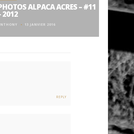
PHOTOS ALPACA ACRES – #11
– 2012
ANTHONY
13 JANVIER 2016
REPLY