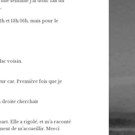
 une semaine j’ai donc fait un
…
2h et 13h/16h, mais pour le
lac voisin.
eur car. Première fois que je
n droite cherchait
part. Elle a rigolé, et m’a raconté
ement de m’accueillir. Merci