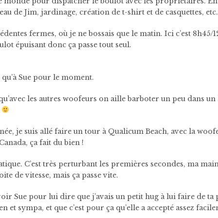
le monde pour dispatcher le boulot avec les propriétaires. En
teau de Jim, jardinage, création de t-shirt et de casquettes, etc
dentes fermes, où je ne bossais que le matin. Ici c’est 8h45/1
ulot épuisant donc ça passe tout seul.
im qu’à Sue pour le moment.
 qu’avec les autres woofeurs on aille barboter un peu dans un 
t
née, je suis allé faire un tour à Qualicum Beach, avec la woof
anada, ça fait du bien !
matique. C’est très perturbant les premières secondes, ma mai
te de vitesse, mais ça passe vite.
oir Sue pour lui dire que j’avais un petit hug à lui faire de ta 
ien et sympa, et que c’est pour ça qu’elle a accepté assez facil