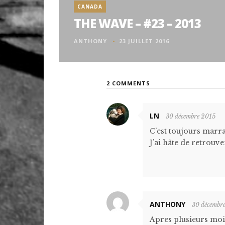
CANADA
THE WAVE – #23 – 2013
ANTHONY
23 JUILLET 2016
2 COMMENTS
LN
30 décembre 2015
C’est toujours marra
J’ai hâte de retrou
ANTHONY
30 décembr
Apres plusieurs moi