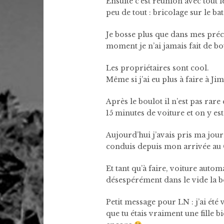
Ensuite c’est réunion avec tout 
peu de tout : bricolage sur le ba
Je bosse plus que dans mes précé
moment je n’ai jamais fait de bo
Les propriétaires sont cool.
Même si j’ai eu plus à faire à J
Après le boulot il n’est pas rare
15 minutes de voiture et on y es
Aujourd’hui j’avais pris ma jour
conduis depuis mon arrivée au C
Et tant qu’à faire, voiture auto
désespérément dans le vide la boi
Petit message pour LN : j’ai été v
que tu étais vraiment une fille b