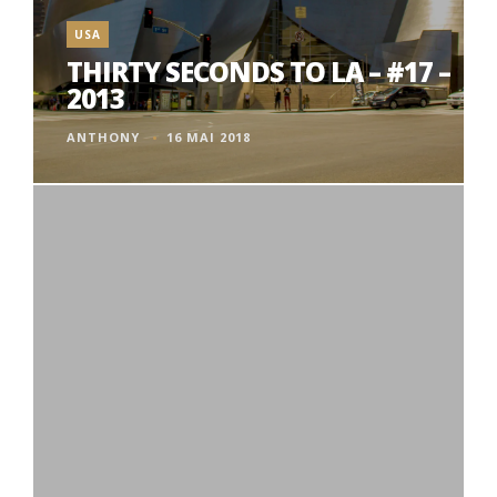
USA
THIRTY SECONDS TO LA – #17 –
2013
ANTHONY
16 MAI 2018