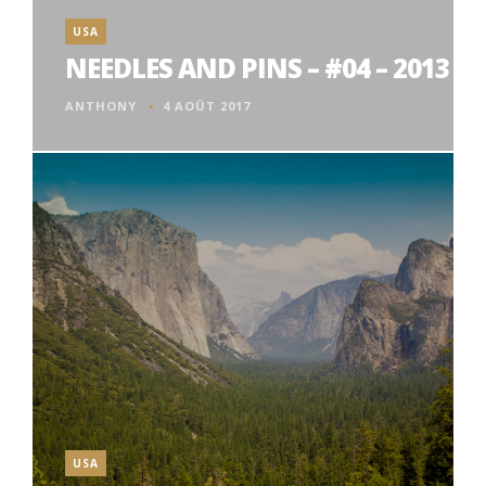
USA
NEEDLES AND PINS – #04 – 2013
ANTHONY
4 AOÛT 2017
USA