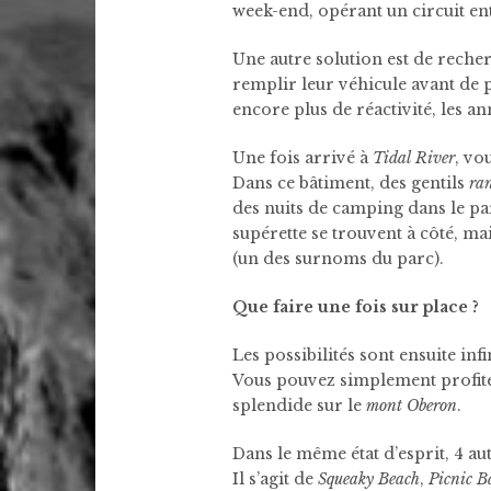
week-end, opérant un circuit e
Une autre solution est de rech
remplir leur véhicule avant de p
encore plus de réactivité, les a
Une fois arrivé à
Tidal River
, vo
Dans ce bâtiment, des gentils
ra
des nuits de camping dans le par
supérette se trouvent à côté, m
(un des surnoms du parc).
Que faire une fois sur place ?
Les possibilités sont ensuite infi
Vous pouvez simplement profite
splendide sur le
mont Oberon
.
Dans le même état d’esprit, 4 a
Il s’agit de
Squeaky Beach
,
Picnic B