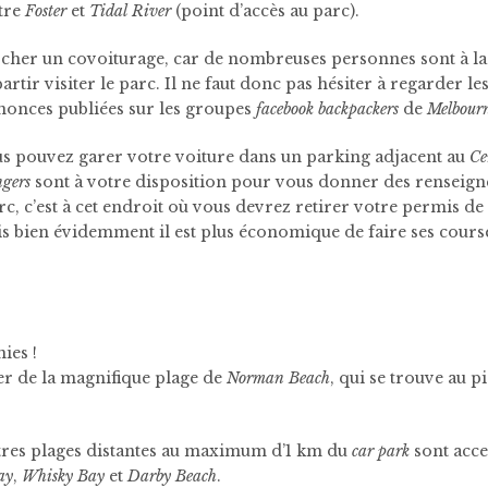
ntre
Foster
et
Tidal River
(point d’accès au parc).
ercher un covoiturage, car de nombreuses personnes sont à l
artir visiter le parc. Il ne faut donc pas hésiter à regarder l
nnonces publiées sur les groupes
facebook backpackers
de
Melbour
us pouvez garer votre voiture dans un parking adjacent au
Ce
ngers
sont à votre disposition pour vous donner des renseign
c, c’est à cet endroit où vous devrez retirer votre permis de
ais bien évidemment il est plus économique de faire ses cours
nies !
r de la magnifique plage de
Norman Beach
, qui se trouve au p
utres plages distantes au maximum d’1 km du
car park
sont acce
ay
,
Whisky Bay
et
Darby Beach
.