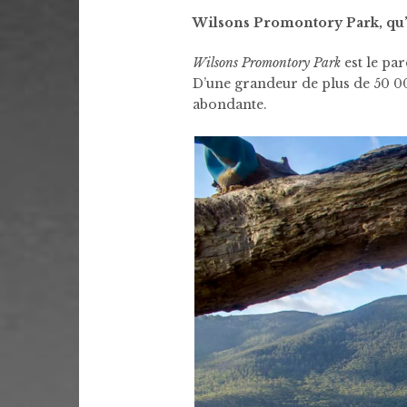
Wilsons Promontory Park, qu’e
Wilsons Promontory Park
est le par
D’une grandeur de plus de 50 000
abondante.