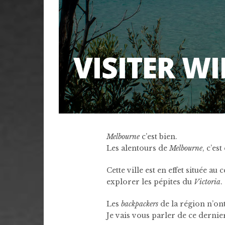
VISITER 
Melbourne
c’est bien.
Les alentours de
Melbourne
, c’es
Cette ville est en effet située a
explorer les pépites du
Victoria
.
Les
backpackers
de la région n’ont
Je vais vous parler de ce dernier