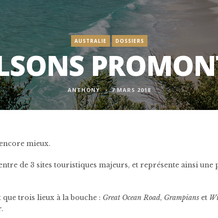
AUSTRALIE
DOSSIERS
WILSONS PROMON
ANTHONY
7 MARS 2018
t encore mieux.
u centre de 3 sites touristiques majeurs, et représente ainsi une
 que trois lieux à la bouche :
Great Ocean Road
,
Grampians
et
Wi
.