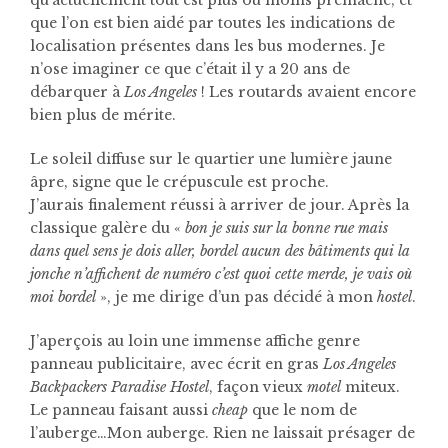
qu’actuellement tout est plus ou moins prémâché, et
que l’on est bien aidé par toutes les indications de
localisation présentes dans les bus modernes. Je
n’ose imaginer ce que c’était il y a 20 ans de
débarquer à
Los Angeles
! Les routards avaient encore
bien plus de mérite.
Le soleil diffuse sur le quartier une lumière jaune
âpre, signe que le crépuscule est proche.
J’aurais finalement réussi à arriver de jour. Après la
classique galère du «
bon je suis sur la bonne rue mais
dans quel sens je dois aller, bordel aucun des bâtiments qui la
jonche n’affichent de numéro c’est quoi cette merde, je vais où
moi bordel
», je me dirige d’un pas décidé à mon
hostel
.
J’aperçois au loin une immense affiche genre
panneau publicitaire, avec écrit en gras
Los Angeles
Backpackers Paradise Hostel
, façon vieux
motel
miteux.
Le panneau faisant aussi
cheap
que le nom de
l’auberge…Mon auberge. Rien ne laissait présager de