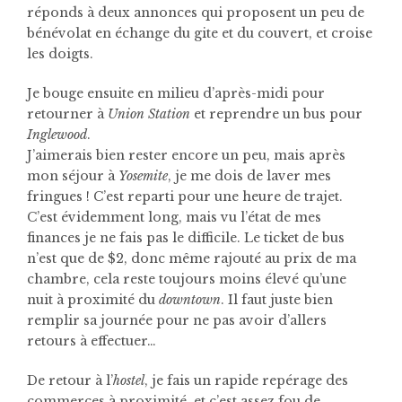
réponds à deux annonces qui proposent un peu de
bénévolat en échange du gite et du couvert, et croise
les doigts.
Je bouge ensuite en milieu d’après-midi pour
retourner à
Union Station
et reprendre un bus pour
Inglewood
.
J’aimerais bien rester encore un peu, mais après
mon séjour à
Yosemite
, je me dois de laver mes
fringues ! C’est reparti pour une heure de trajet.
C’est évidemment long, mais vu l’état de mes
finances je ne fais pas le difficile. Le ticket de bus
n’est que de $2, donc même rajouté au prix de ma
chambre, cela reste toujours moins élevé qu’une
nuit à proximité du
downtown
. Il faut juste bien
remplir sa journée pour ne pas avoir d’allers
retours à effectuer…
De retour à l’
hostel
, je fais un rapide repérage des
commerces à proximité, et c’est assez fou de