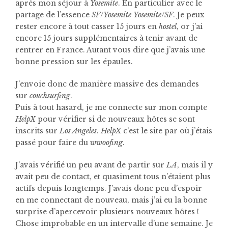
après mon séjour à
Yosemite
. En particulier avec le
partage de l’essence
SF
/
Yosemite
Yosemite
/
SF
. Je peux
rester encore à tout casser 15 jours en
hostel
, or j’ai
encore 15 jours supplémentaires à tenir avant de
rentrer en France. Autant vous dire que j’avais une
bonne pression sur les épaules.
J’envoie donc de manière massive des demandes
sur
couchsurfing
.
Puis à tout hasard, je me connecte sur mon compte
HelpX
pour vérifier si de nouveaux hôtes se sont
inscrits sur
Los Angeles
.
HelpX
c’est le site par où j’étais
passé pour faire du
wwoofing
.
J’avais vérifié un peu avant de partir sur
LA
, mais il y
avait peu de contact, et quasiment tous n’étaient plus
actifs depuis longtemps. J’avais donc peu d’espoir
en me connectant de nouveau, mais j’ai eu la bonne
surprise d’apercevoir plusieurs nouveaux hôtes !
Chose improbable en un intervalle d’une semaine. Je