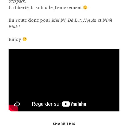
backpack
.
La liberté, la solitude, l’enivrement
En route donc pour
Mũi Né
,
Đà Lạt
,
Hội An
et
Ninh
Bình
!
Enjoy
SHARE THIS