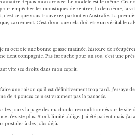
 connaitre depuis mon arrivée.
Le modele est le même. Grande
e pour empêcher les moustiques de rentrer, la deuxième, la vi
là, c’est ce que vous trouverez partout en Australie. La premiè
que, carrément. C’est donc que cela doit être un véritable calv
je m’octroie une bonne grasse matinée, histoire de récupérer 
 me tient compagnie. Pas farouche pour un sou, c’est une pré
nt vite ses droits dans mon esprit.
ire une raison qu’il est définitivement trop tard.
J’essaye de
ne de 4 pouces ce n’est vraiment pas la panacée.
s les jours la page des macbooks reconditionnés sur le site 
e n’existe plus. Stock limité oblige. J’ai été patient mais j’ai
r postuler à des jobs déjà.