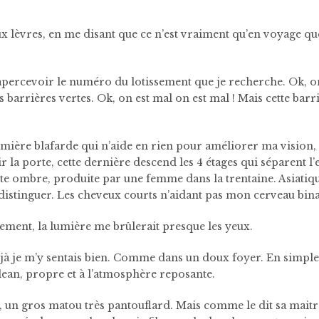
ux lèvres, en me disant que ce n’est vraiment qu’en voyage q
apercevoir le numéro du lotissement que je recherche. Ok, o
es barrières vertes. Ok, on est mal on est mal ! Mais cette barr
umière blafarde qui n’aide en rien pour améliorer ma vision, s
ir la porte, cette dernière descend les 4 étages qui séparent l
te ombre, produite par une femme dans la trentaine. Asiatiqu
 distinguer. Les cheveux courts n’aidant pas mon cerveau bina
ement, la lumière me brûlerait presque les yeux.
déjà je m’y sentais bien. Comme dans un doux foyer. En simpl
lean, propre et à l’atmosphère reposante.
l, un gros matou très pantouflard. Mais comme le dit sa maitres