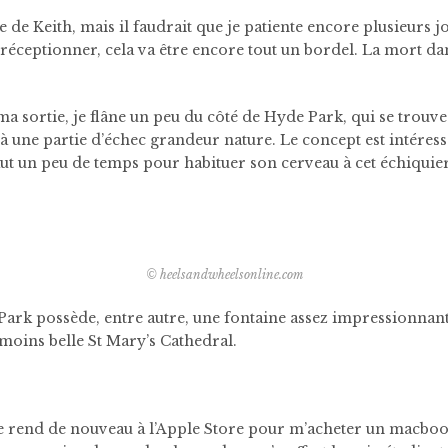
e de Keith, mais il faudrait que je patiente encore plusieurs jou
e réceptionner, cela va être encore tout un bordel. La mort dan
 ma sortie, je flâne un peu du côté de Hyde Park, qui se trou
à une partie d’échec grandeur nature. Le concept est intéressa
faut un peu de temps pour habituer son cerveau à cet échiquier
© heelsandwheelsonline.com
rk possède, entre autre, une fontaine assez impressionnante
 moins belle St Mary’s Cathedral.
e rend de nouveau à l’Apple Store pour m’acheter un macbook