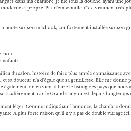
rgués dans ma chambre, je file sous la douche, ayant une jou
 moderne et propre. Pas d’embrouille. C’est vraiment très plai
 pianote sur son macbook, confortement installée sur son gra
vision.
s enfants.
ilieu du salon, histoire de faire plus ample connaissance ave
et sa douceur n’a d’égale que sa gentillesse. Elle me donne pl
e également, on en vient à faire le listing des pays que nous
articulièrement, car le Grand Canyon est depuis longtemps su
iment léger.
Comme indiqué sur l’annonce, la chambre donne 
yante. A plus forte raison qu’il n’y a pas de double vitrage ici.