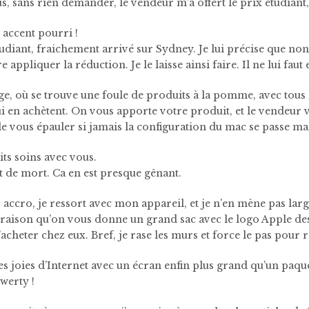
s, sans rien demander, le vendeur m’a offert le prix étudiant,
 accent pourri !
tudiant, fraichement arrivé sur Sydney. Je lui précise que no
e appliquer la réduction. Je le laisse ainsi faire. Il ne lui faut 
e, où se trouve une foule de produits à la pomme, avec tous 
ui en achètent. On vous apporte votre produit, et le vendeur v
de vous épauler si jamais la configuration du mac se passe ma
its soins avec vous.
t de mort.
Ca en est presque gênant.
 accro, je ressort avec mon appareil, et je n’en mène pas lar
e raison qu’on vous donne un grand sac avec le logo Apple de
cheter chez eux. Bref, je rase les murs et force le pas pour 
es joies d’Internet avec un écran enfin plus grand qu’un paque
werty !