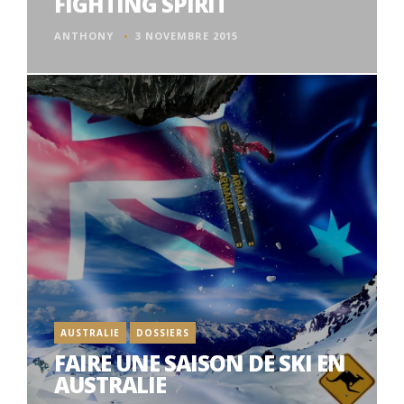
FIGHTING SPIRIT
ANTHONY
3 NOVEMBRE 2015
AUSTRALIE
DOSSIERS
FAIRE UNE SAISON DE SKI EN
AUSTRALIE