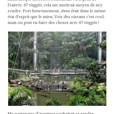
l’entrée, 67
ringgits
, cela me motivait moyen de m’y
rendre. Fort heureusement,
Anna
était dans le même
état d’esprit que le mien. Voir des oiseaux c’est cool,
mais on peut en faire des choses avec 67
ringgits
!
Ma partenaire d’aventure souhaitait se rendre