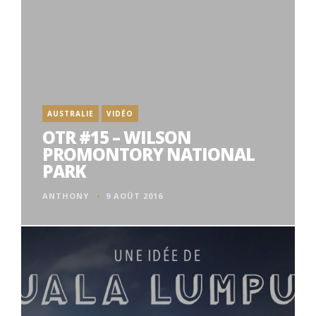
AUSTRALIE
VIDÉO
OTR #15 – WILSON
PROMONTORY NATIONAL
PARK
ANTHONY
9 AOÛT 2016