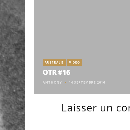
AUSTRALIE
VIDÉO
OTR #16
ANTHONY
14 SEPTEMBRE 2016
Laisser un c