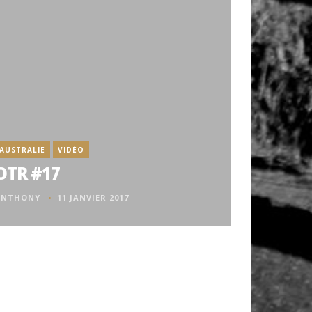
AUSTRALIE
VIDÉO
OTR #17
ANTHONY
11 JANVIER 2017