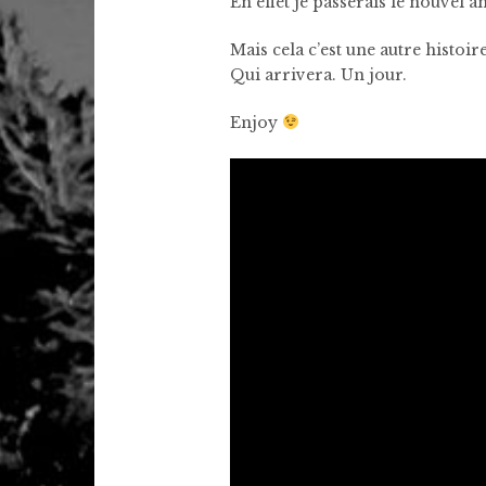
En effet je passerais le nouvel a
Mais cela c’est une autre histoir
Qui arrivera. Un jour.
Enjoy