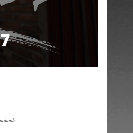
07
aïlande
.