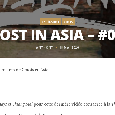
THAÏLANDE
VIDÉO
OST IN ASIA – #
ANTHONY
18 MAI 2020
mon trip de 7 mois en Asie.
haya
et
Chiang Mai
pour cette dernière vidéo consacrée à la
Th