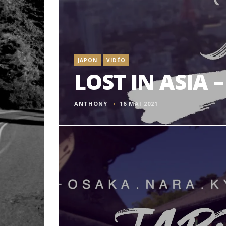
JAPON
VIDÉO
LOST IN ASIA –
ANTHONY
16 MAI 2021