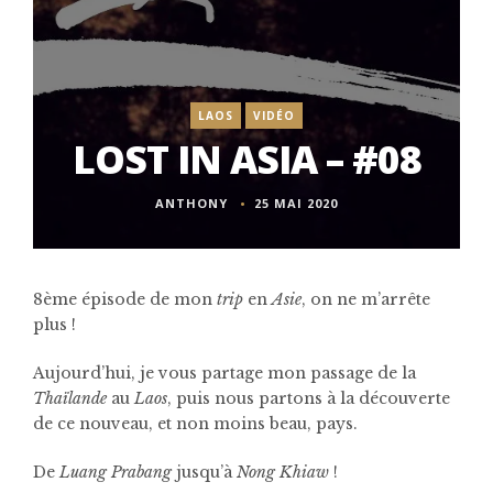
LAOS
VIDÉO
LOST IN ASIA – #08
ANTHONY
25 MAI 2020
8ème épisode de mon
trip
en
Asie
, on ne m’arrête
plus !
Aujourd’hui, je vous partage mon passage de la
Thaïlande
au
Laos
, puis nous partons à la découverte
de ce nouveau, et non moins beau, pays.
De
Luang Prabang
jusqu’à
Nong Khiaw
!