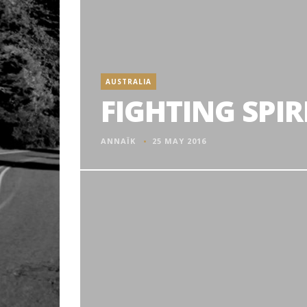
AUSTRALIA
FIGHTING SPIR
ANNAÏK
25 MAY 2016