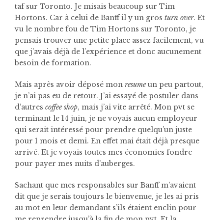
taf sur Toronto. Je misais beaucoup sur Tim
Hortons. Car à celui de Banff il y un gros
turn over
. Et
vu le nombre fou de Tim Hortons sur Toronto, je
pensais trouver une petite place assez facilement, vu
que j’avais déjà de l’expérience et donc aucunement
besoin de formation.
Mais après avoir déposé mon
resume
un peu partout,
je n’ai pas eu de retour. J’ai essayé de postuler dans
d’autres
coffee shop
, mais j’ai vite arrêté. Mon pvt se
terminant le 14 juin, je ne voyais aucun employeur
qui serait intéressé pour prendre quelqu’un juste
pour 1 mois et demi. En effet mai était déjà presque
arrivé. Et je voyais toutes mes économies fondre
pour payer mes nuits d’auberges.
Sachant que mes responsables sur Banff m’avaient
dit que je serais toujours le bienvenue, je les ai pris
au mot en leur demandant s’ils étaient enclin pour
me reprendre jusqu’à la fin de mon pvt.
Et la