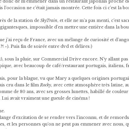
 donc de m’emmener dans un restaurant japonais proche de c
occasion ne c’était jamais montrée. Cette fois ci c’est la bo
près de la station de
SkyTrain
, et elle ne m’a pas menti, c’est sa
e gigantesques, impossible d’en mettre une entière dans la bou
e j’ai reçu de France, avec un mélange de curiosité et d’angois
! »). Puis fin de soirée entre dvd et délires:)
, sous la pluie, sur Commercial Drive encore. N’y allant pas s
typique, avec beaucoup de café/restaurant portugais, italiens, f
is, pour la blague, vu que Mary a quelques origines portugais
is cru dans le film
Rocky
, avec cette atmosphère très latine, 
omme de 80 ans, avec ses grosses lunettes, habillé de couleur
. Lui avait vraiment une gueule de cinéma !
he.
nge d’excitation de se rendre vers l’inconnu, et de remords s
es, et les personnes qu’on ne peut pas emmener avec nous, que