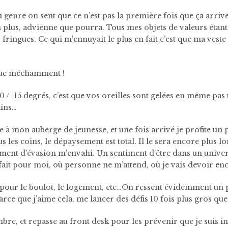
u genre on sent que ce n’est pas la première fois que ça arrive
 plus, advienne que pourra. Tous mes objets de valeurs étant s
fringues. Ce qui m’ennuyait le plus en fait c’est que ma veste 
que méchamment !
-10 / -15 degrés, c’est que vos oreilles sont gelées en même pa
ains…
 à mon auberge de jeunesse, et une fois arrivé je profite un 
s les coins, le dépaysement est total. Il le sera encore plus 
ment d’évasion m’envahi. Un sentiment d’être dans un univers
 fait pour moi, où personne ne m’attend, où je vais devoir e
 pour le boulot, le logement, etc…On ressent évidemment un p
rce que j’aime cela, me lancer des défis 10 fois plus gros qu
re, et repasse au front desk pour les prévenir que je suis in