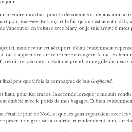
un jour.
r prendre mon bus, pour la deuxième fois depuis mon arri
part pour
Keremeos
. Entre ça et le fait qu’on s’est aventuré il 
 de Vancouver en voiture avec Mary, où je suis arrivé 6 mois pl
et ici, mais revoir cet aéroport, c’était évidemment repense
t tout à apprendre sur cette terre étrangère. A tout le chemi
ef…revoir cet aéroport c’était me prendre une gifle de mes 6 
au final pris que 2 fois la compagnie de bus
Greyhound
.
 haut, pour Keremeos, la seconde lorsque je me suis rendu
ent embêté avec le poids de mes bagages. Et bien évidemment, 
ue c’était le jour de Noël, et que les gens repartaient avec les 
faire peser mon gros sac à roulette, et évidemment, bim, surch