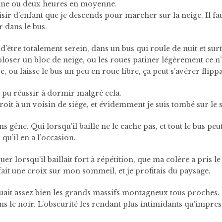
s une ou deux heures en moyenne.
sir d’enfant que je descends pour marcher sur la neige. Il faut
r dans le bus.
 d’être totalement serein, dans un bus qui roule de nuit et sur
ploser un bloc de neige, ou les roues patiner légèrement ce n
, ou laisse le bus un peu en roue libre, ça peut s’avérer flippa
 pu réussir à dormir malgré cela.
 droit à un voisin de siège, et évidemment je suis tombé sur le 
ns gêne. Qui lorsqu’il baille ne le cache pas, et tout le bus peu
 qu’il en a l’occasion.
quer lorsqu’il baillait fort à répétition, que ma colère a pris
ait une croix sur mon sommeil, et je profitais du paysage.
nguait assez bien les grands massifs montagneux tous proches. 
ns le noir. L’obscurité les rendant plus intimidants qu’impre