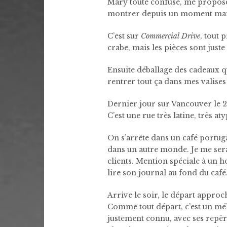
Mary toute confuse, me propose
montrer depuis un moment mais l’
C’est sur
Commercial Drive
, tout 
crabe, mais les pièces sont just
Ensuite déballage des cadeaux qu
rentrer tout ça dans mes valises ?
Dernier jour sur Vancouver le 25
C’est une rue très latine, très a
On s’arrête dans un café portuga
dans un autre monde. Je me sera
clients. Mention spéciale à un h
lire son journal au fond du café
Arrive le soir, le départ approc
Comme tout départ, c’est un méla
justement connu, avec ses repèr