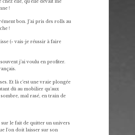
hez elle, qu’elle devait me
nne !
crément bon. J’ai pris des rolls au
che !
se (« vais-je réussir à faire
ouvent j’ai voulu en profiter.
rançais.
es. Et là c’est une vraie plongée
autant dû au mobilier qu’aux
 sombre, mal rasé, en train de
ur le fait de quitter un univers
 l’on doit laisser sur son