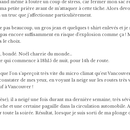
 quand même à foutre un coup de stress, car fermer mon sac re
is ma petite prière avant de m’attaquer à cette tâche. Alors de
s un truc que j’affectionne particulièrement.
pas beaucoup, un gros jean et quelques t-shirt enlevés et je 
pas encore suffisamment en risque d’explosion comme ça ! Mo
 le choix.
s, bondé. Noël charrie du monde…
e qui commence à 18h15 de nuit, pour 14h de route.
 que l’on s’aperçoit très vite du micro climat qu’est Vancouver
le constater de mes yeux, en voyant la neige sur les routes très 
auf à Vancouver !
se), il a neigé une fois durant ma dernière semaine, très sé
he et une certaine pagaille dans la circulation automobile. A
r toute la soirée. Résultat, lorsque je suis sorti de ma plonge 