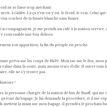
froid ne se fasse trop méchant.
 arrêt, à
Golden
. Là ça y’est on y est, le froid, le vrai. Celui qu
vous crachez de la fumée blanche sans fumer.
’accompagnaient, je me prends un café à la station-service,
re convenable une fois dehors.
ment son apparition, la fin du périple est proche.
omme prévu sur les coups de 8h30. Mon sac sur le dos, mon pc
valise dans la soute, mais aucune trace d’elle. Il ouvre tous 
ire, elle ne s’y trouve pas.
istoire !
s la personne chargée de la station de bus de Banff, qui me
précise du bagage. Je lui demande la procédure, et il me répo
 s’ils mettent la main sur mon bagage, il prendra le prochain bu