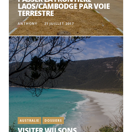
LAOS/CAMBODGE PAR VOIE
TERRESTRE
ANTHONY
21 JUILLET 2017
AUSTRALIE
DOSSIERS
VISITER WILSONS