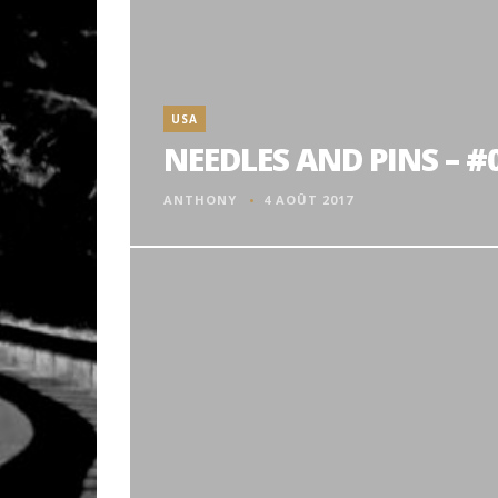
USA
NEEDLES AND PINS – #0
ANTHONY
4 AOÛT 2017