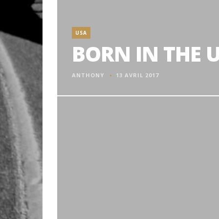
USA
BORN IN THE U.
ANTHONY
13 AVRIL 2017