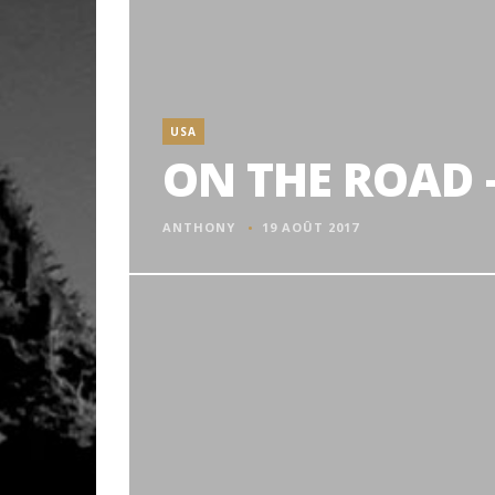
USA
ON THE ROAD –
ANTHONY
19 AOÛT 2017