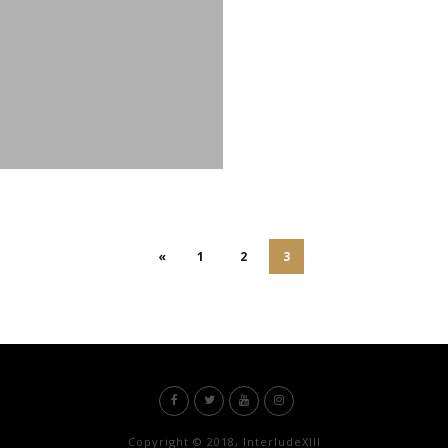
«
1
2
3
Copyright © 2018, InterludeXIII