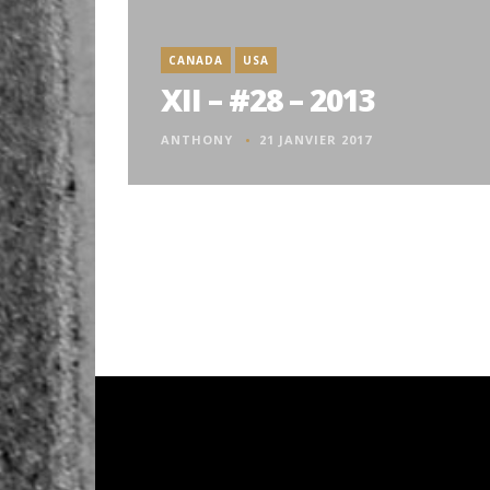
CANADA
USA
XII – #28 – 2013
ANTHONY
21 JANVIER 2017