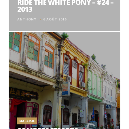
RIDE THE WHITE PONY – #24 –
2013
ANTHONY
6 AOÛT 2016
MALAISIE