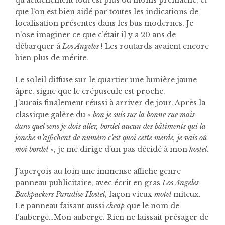
qu’actuellement tout est plus ou moins prémâché, et
que l’on est bien aidé par toutes les indications de
localisation présentes dans les bus modernes. Je
n’ose imaginer ce que c’était il y a 20 ans de
débarquer à
Los Angeles
! Les routards avaient encore
bien plus de mérite.
Le soleil diffuse sur le quartier une lumière jaune
âpre, signe que le crépuscule est proche.
J’aurais finalement réussi à arriver de jour. Après la
classique galère du «
bon je suis sur la bonne rue mais
dans quel sens je dois aller, bordel aucun des bâtiments qui la
jonche n’affichent de numéro c’est quoi cette merde, je vais où
moi bordel
», je me dirige d’un pas décidé à mon
hostel
.
J’aperçois au loin une immense affiche genre
panneau publicitaire, avec écrit en gras
Los Angeles
Backpackers Paradise Hostel
, façon vieux
motel
miteux.
Le panneau faisant aussi
cheap
que le nom de
l’auberge…Mon auberge. Rien ne laissait présager de