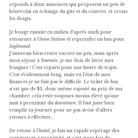
réponds à deux annonces qui proposent un peu de
bénévolat en échange du gite et du couvert, et croise
les doigts.
Je bouge ensuite en milieu d’après-midi pour
retourner à
Union Station
et reprendre un bus pour
Inglewood
.
J’aimerais bien rester encore un peu, mais après
mon séjour à
Yosemite
, je me dois de laver mes
fringues ! C’est reparti pour une heure de trajet.
C’est évidemment long, mais vu l’état de mes
finances je ne fais pas le difficile. Le ticket de bus
n’est que de $2, donc même rajouté au prix de ma
chambre, cela reste toujours moins élevé qu’une
nuit à proximité du
downtown
. Il faut juste bien
remplir sa journée pour ne pas avoir d’allers
retours à effectuer…
De retour à l’
hostel
, je fais un rapide repérage des
commerces à proximité, et c’est assez fou de