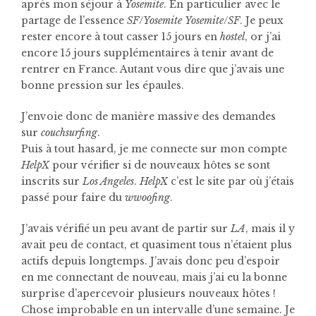
après mon séjour à
Yosemite
. En particulier avec le
partage de l’essence
SF
/
Yosemite
Yosemite
/
SF
. Je peux
rester encore à tout casser 15 jours en
hostel
, or j’ai
encore 15 jours supplémentaires à tenir avant de
rentrer en France. Autant vous dire que j’avais une
bonne pression sur les épaules.
J’envoie donc de manière massive des demandes
sur
couchsurfing
.
Puis à tout hasard, je me connecte sur mon compte
HelpX
pour vérifier si de nouveaux hôtes se sont
inscrits sur
Los Angeles
.
HelpX
c’est le site par où j’étais
passé pour faire du
wwoofing
.
J’avais vérifié un peu avant de partir sur
LA
, mais il y
avait peu de contact, et quasiment tous n’étaient plus
actifs depuis longtemps. J’avais donc peu d’espoir
en me connectant de nouveau, mais j’ai eu la bonne
surprise d’apercevoir plusieurs nouveaux hôtes !
Chose improbable en un intervalle d’une semaine. Je