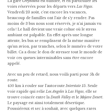
La gare
Greyhound
est blindée, et en particulier les
voies réservées pour les départs vers
Las Vegas
.
Vendredi 23 août, c’est encore les vacances,
beaucoup de familles ont l’air de s’y rendre. Pas
moins de 3 bus nous sont réservés, je n’ai jamais vu
cela ! Le hall devient une vraie cohue où le stress
ambiant est palpable. En effet après une longue
attente, les bus se remplissent de la même manière
qu’un avion, par tranches, selon le numéro de votre
billet. Ca a donc le don de stresser tout le monde de
voir ces queues interminables sans être encore
appelé.
Avec un peu de retard, nous voilà parti pour 5h de
route.
450 km à rouler sur l’autoroute
Interstate 15
. Seule
voie rapide qui relie
Los Angeles
à
Las Vegas
, elle se
trouve coincée entre la
Death Valley
et le
Mojave Desert
.
Le paysage est ainsi totalement désertique.
Poussiéreux et sec à souhait, avec quelques rares