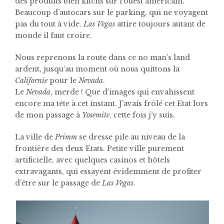
des produits bien kitchs sur l’ouest américain.
Beaucoup d’autocars sur le parking, qui ne voyagent
pas du tout à vide.
Las Vegas
attire toujours autant de
monde il faut croire.
Nous reprenons la route dans ce no man’s land
ardent, jusqu’au moment où nous quittons la
Californie
pour le
Nevada
.
Le
Nevada
, merde ! Que d’images qui envahissent
encore ma tête à cet instant. J’avais frôlé cet Etat lors
de mon passage à
Yosemite
, cette fois j’y suis.
La ville de
Primm
se dresse pile au niveau de la
frontière des deux Etats. Petite ville purement
artificielle, avec quelques casinos et hôtels
extravagants, qui essayent évidemment de profiter
d’être sur le passage de
Las Vegas
.