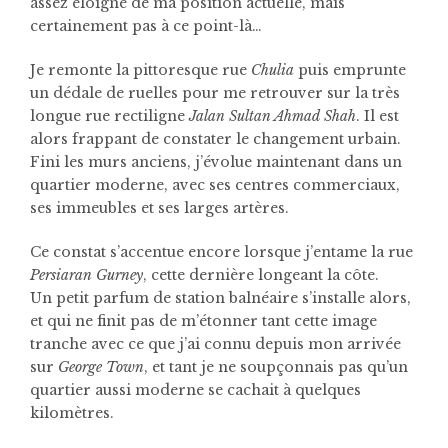
assez éloigné de ma position actuelle, mais
certainement pas à ce point-là…
Je remonte la pittoresque rue
Chulia
puis emprunte
un dédale de ruelles pour me retrouver sur la très
longue rue rectiligne
Jalan Sultan Ahmad Shah
. Il est
alors frappant de constater le changement urbain.
Fini les murs anciens, j’évolue maintenant dans un
quartier moderne, avec ses centres commerciaux,
ses immeubles et ses larges artères.
Ce constat s’accentue encore lorsque j’entame la rue
Persiaran Gurney
, cette dernière longeant la côte.
Un petit parfum de station balnéaire s’installe alors,
et qui ne finit pas de m’étonner tant cette image
tranche avec ce que j’ai connu depuis mon arrivée
sur
George Town
, et tant je ne soupçonnais pas qu’un
quartier aussi moderne se cachait à quelques
kilomètres.